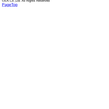
©EA.Co.,Ltd. All Rights Reserved
PageTop