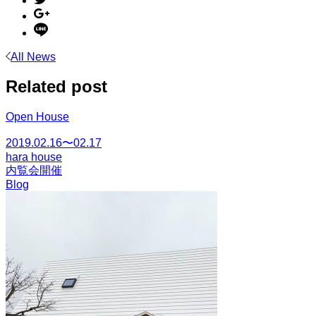
All News
Related post
Open House
2019.02.16〜02.17
hara house
内覧会開催
Blog