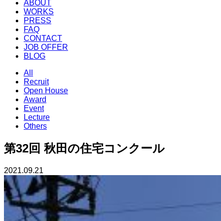
ABOUT
WORKS
PRESS
FAQ
CONTACT
JOB OFFER
BLOG
All
Recruit
Open House
Award
Event
Lecture
Others
第32回 秋田の住宅コンクール
2021.09.21