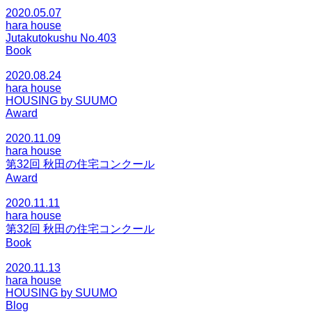
2020.05.07
hara house
Jutakutokushu No.403
Book
2020.08.24
hara house
HOUSING by SUUMO
Award
2020.11.09
hara house
第32回 秋田の住宅コンクール
Award
2020.11.11
hara house
第32回 秋田の住宅コンクール
Book
2020.11.13
hara house
HOUSING by SUUMO
Blog