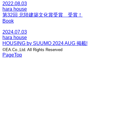
2022.08.03
hara house
第32回 北陸建築文化賞受賞 受賞！
Book
2024.07.03
hara house
HOUSING by SUUMO 2024 AUG 掲載!
©EA.Co.,Ltd. All Rights Reserved
PageTop