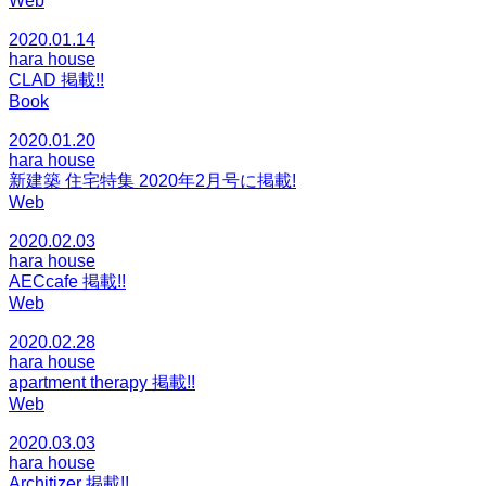
Web
2020.01.14
hara house
CLAD 掲載!!
Book
2020.01.20
hara house
新建築 住宅特集 2020年2月号に掲載!
Web
2020.02.03
hara house
AECcafe 掲載!!
Web
2020.02.28
hara house
apartment therapy 掲載!!
Web
2020.03.03
hara house
Architizer 掲載!!