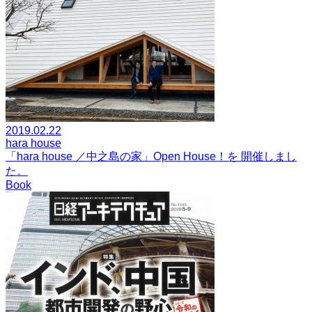
2019.02.22
hara house
「hara house ／中之島の家」Open House！を 開催しまし
た。
Book