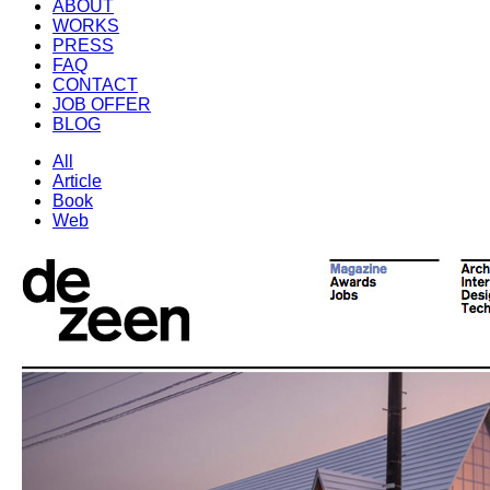
ABOUT
WORKS
PRESS
FAQ
CONTACT
JOB OFFER
BLOG
All
Article
Book
Web