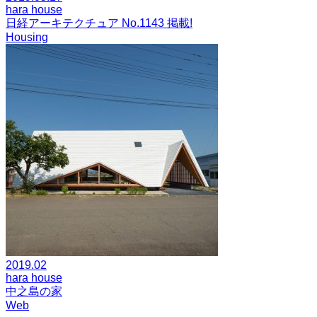
hara house
日経アーキテクチュア No.1143 掲載!
Housing
2019.02
hara house
中之島の家
Web