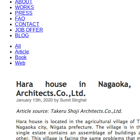
ABOUT
WORKS
PRESS
FAQ
CONTACT
JOB OFFER
BLOG
All
Article
Book
Web