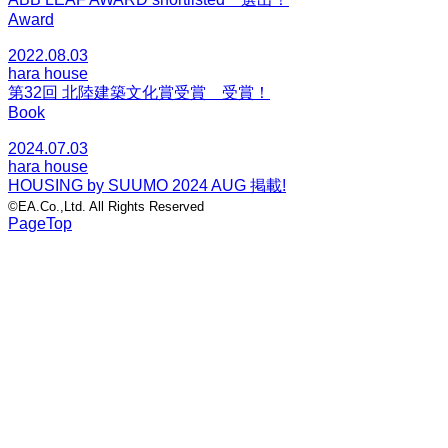
Award
2022.08.03
hara house
第32回 北陸建築文化賞受賞 受賞！
Book
2024.07.03
hara house
HOUSING by SUUMO 2024 AUG 掲載!
©EA.Co.,Ltd. All Rights Reserved
PageTop