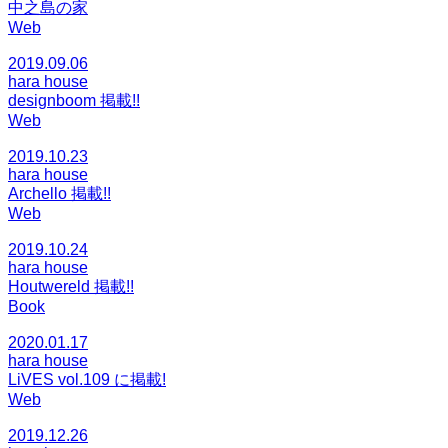
中之島の家
Web
2019.09.06
hara house
designboom 掲載!!
Web
2019.10.23
hara house
Archello 掲載!!
Web
2019.10.24
hara house
Houtwereld 掲載!!
Book
2020.01.17
hara house
LiVES vol.109 に掲載!
Web
2019.12.26