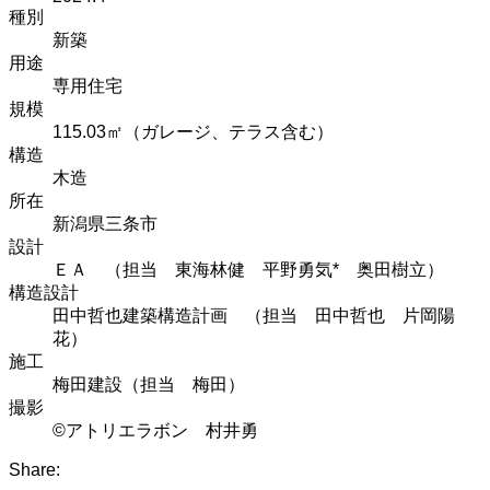
種別
新築
用途
専用住宅
規模
115.03㎡（ガレージ、テラス含む）
構造
木造
所在
新潟県三条市
設計
ＥＡ （担当 東海林健 平野勇気* 奥田樹立）
構造設計
田中哲也建築構造計画 （担当 田中哲也 片岡陽
花）
施工
梅田建設（担当 梅田）
撮影
©アトリエラボン 村井勇
Share: