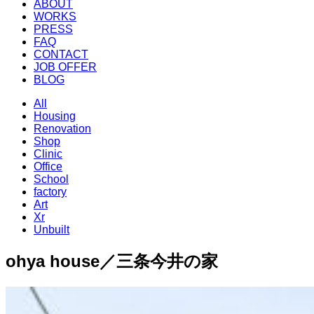
ABOUT
WORKS
PRESS
FAQ
CONTACT
JOB OFFER
BLOG
All
Housing
Renovation
Shop
Clinic
Office
School
factory
Art
Xr
Unbuilt
ohya house／三条今井の家