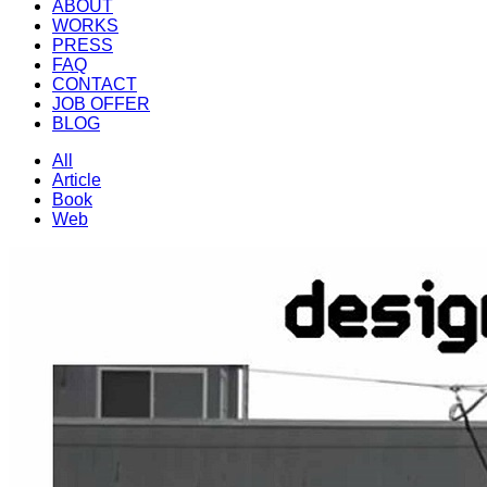
ABOUT
WORKS
PRESS
FAQ
CONTACT
JOB OFFER
BLOG
All
Article
Book
Web