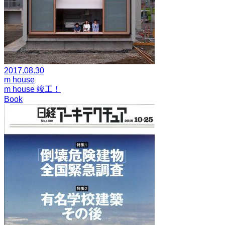
2017.08.30
m house
m house 竣工！
Book