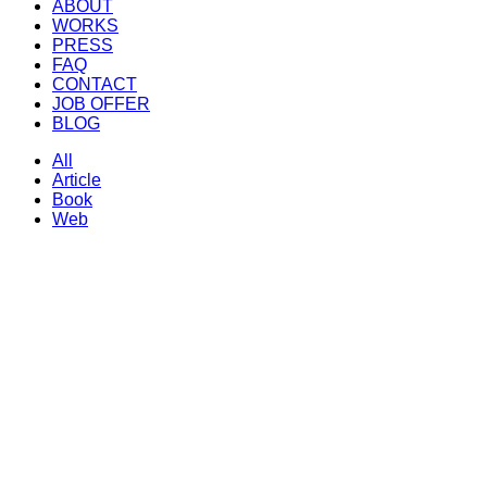
ABOUT
WORKS
PRESS
FAQ
CONTACT
JOB OFFER
BLOG
All
Article
Book
Web