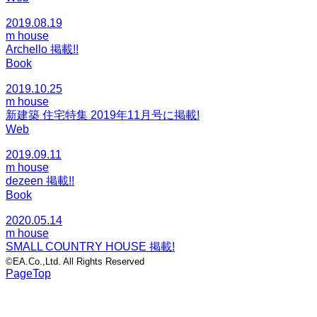
2019.08.19
m house
Archello 掲載!!
Book
2019.10.25
m house
新建築 住宅特集 2019年11月号に掲載!
Web
2019.09.11
m house
dezeen 掲載!!
Book
2020.05.14
m house
SMALL COUNTRY HOUSE 掲載!
©EA.Co.,Ltd. All Rights Reserved
PageTop