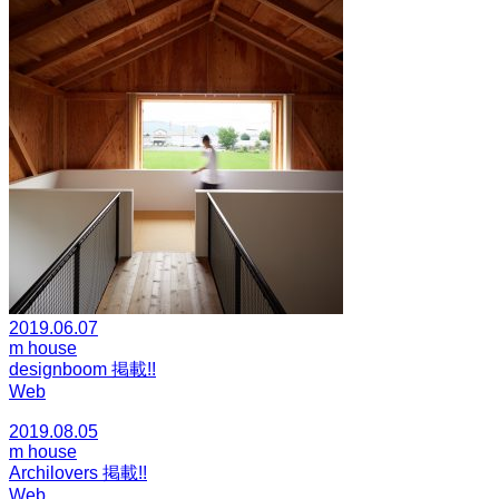
2019.06.07
m house
designboom 掲載!!
Web
2019.08.05
m house
Archilovers 掲載!!
Web