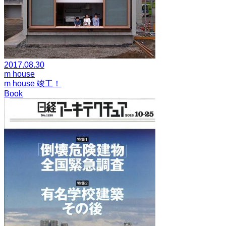
2017.08.30
m house
m house 竣工！
Book