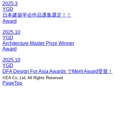
2025.3
YGD
日本建築学会作品選集選定！！
Award
2025.10
YGD
Architecture Master Prize Winner
Award
2025.10
YGD
DFA Design For Asia Awards でMerit Award受賞！
©EA.Co.,Ltd. All Rights Reserved
PageTop