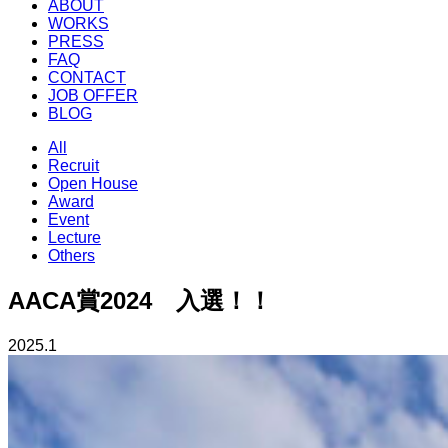
ABOUT
WORKS
PRESS
FAQ
CONTACT
JOB OFFER
BLOG
All
Recruit
Open House
Award
Event
Lecture
Others
AACA賞2024 入選！！
2025.1