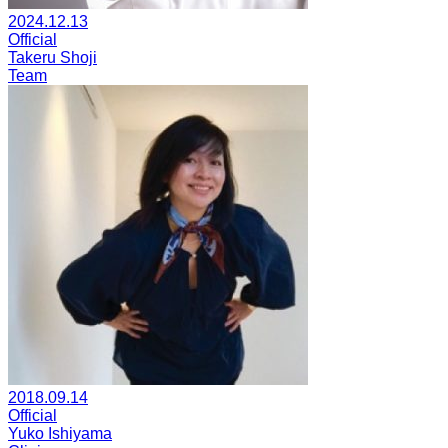
2024.12.13
Official
Takeru Shoji
Team
2018.09.14
Official
Yuko Ishiyama