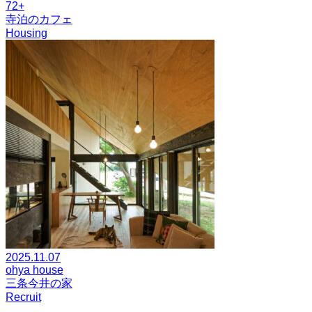
72+
寺泊のカフェ
Housing
2025.11.07
ohya house
三条今井の家
Recruit