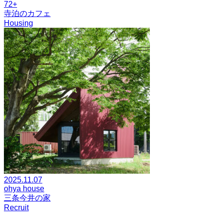
72+
寺泊のカフェ
Housing
2025.11.07
ohya house
三条今井の家
Recruit