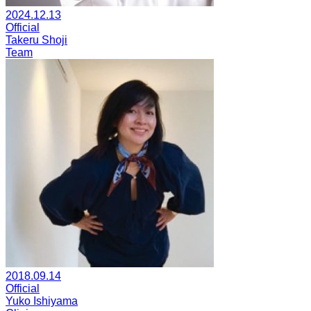
2024.12.13
Official
Takeru Shoji
Team
2018.09.14
Official
Yuko Ishiyama