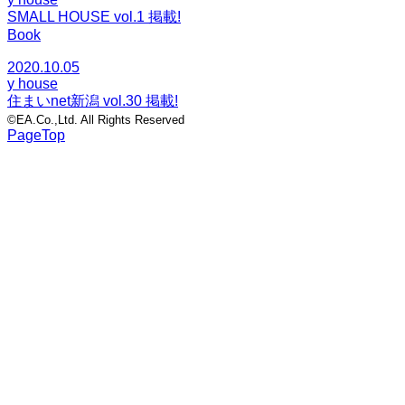
SMALL HOUSE vol.1 掲載!
Book
2020.10.05
y house
住まいnet新潟 vol.30 掲載!
©EA.Co.,Ltd. All Rights Reserved
PageTop