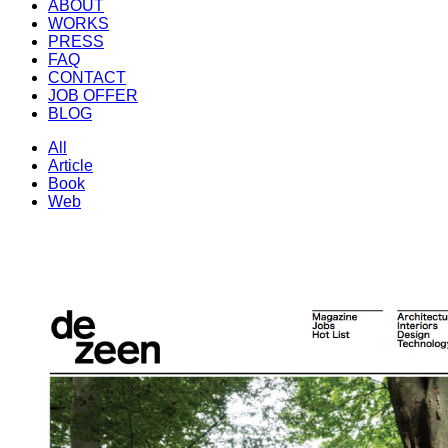
ABOUT
WORKS
PRESS
FAQ
CONTACT
JOB OFFER
BLOG
All
Article
Book
Web