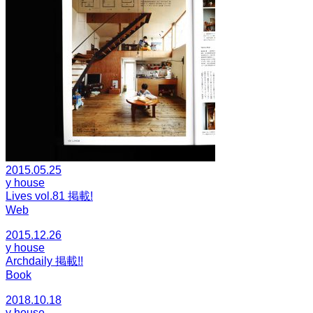
2015.05.25
y house
Lives vol.81 掲載!
Web
2015.12.26
y house
Archdaily 掲載!!
Book
2018.10.18
y house