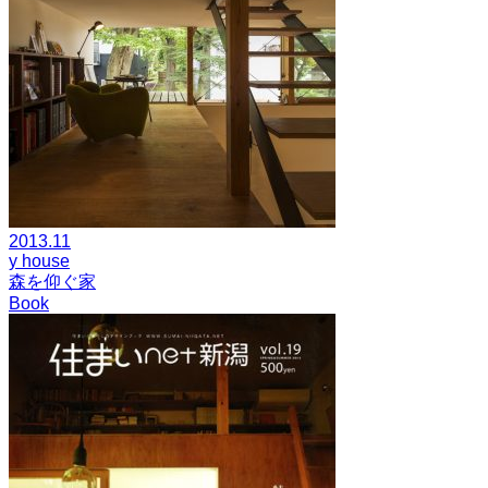
2013.11
y house
森を仰ぐ家
Book