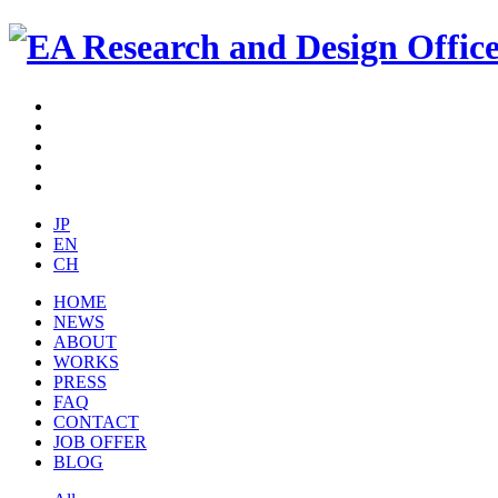
JP
EN
CH
HOME
NEWS
ABOUT
WORKS
PRESS
FAQ
CONTACT
JOB OFFER
BLOG