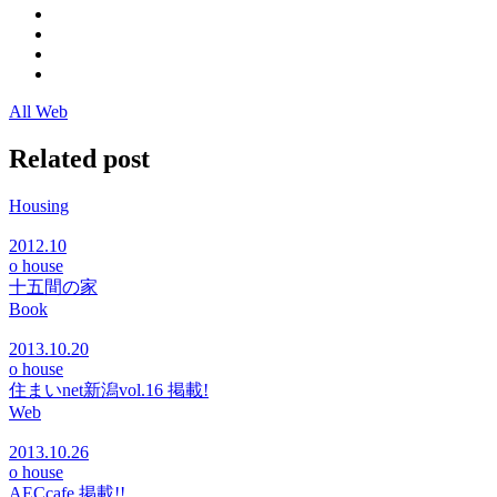
All Web
Related post
Housing
2012.10
o house
十五間の家
Book
2013.10.20
o house
住まいnet新潟vol.16 掲載!
Web
2013.10.26
o house
AECcafe 掲載!!