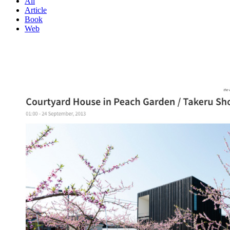
All
Article
Book
Web