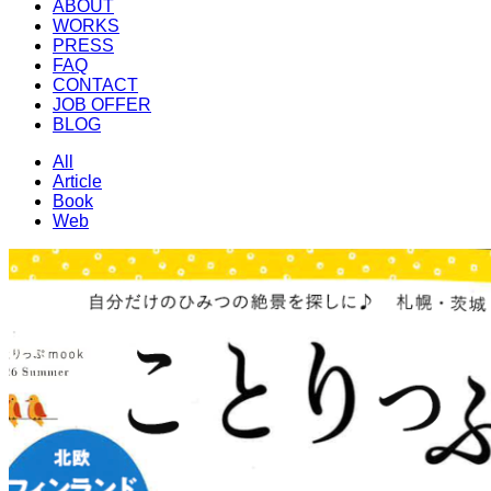
ABOUT
WORKS
PRESS
FAQ
CONTACT
JOB OFFER
BLOG
All
Article
Book
Web