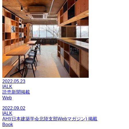
2022.05.23
IALK
読売新聞掲載
Web
2022.09.02
IALK
AH!(日本建築学会北陸支部Webマガジン) 掲載
Book