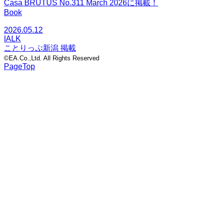
Casa BRUTUS No.311 March 2026に掲載！
Book
2026.05.12
IALK
ことりっぷ新潟 掲載
©EA.Co.,Ltd. All Rights Reserved
PageTop