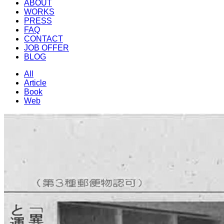
ABOUT
WORKS
PRESS
FAQ
CONTACT
JOB OFFER
BLOG
All
Article
Book
Web