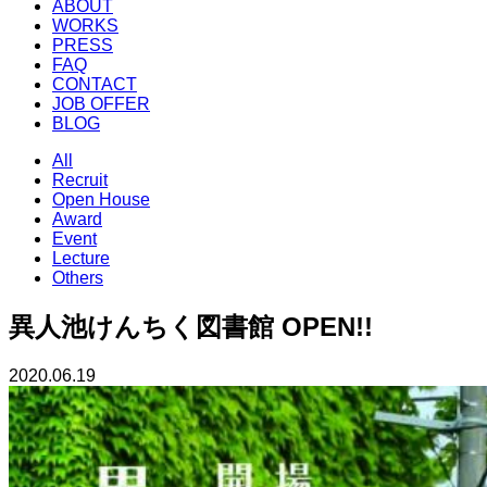
ABOUT
WORKS
PRESS
FAQ
CONTACT
JOB OFFER
BLOG
All
Recruit
Open House
Award
Event
Lecture
Others
異人池けんちく図書館 OPEN!!
2020.06.19