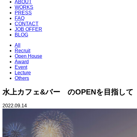
ABOUT
WORKS
PRESS
FAQ
CONTACT
JOB OFFER
BLOG
All
Recruit
Open House
Award
Event
Lecture
Others
水上カフェ&バー のOPENを目指して
2022.09.14