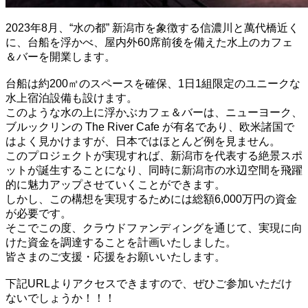
2023年8月、“水の都” 新潟市を象徴する信濃川と萬代橋近く
に、台船を浮かべ、屋内外60席前後を備えた水上のカフェ
＆バーを開業します。
台船は約200㎡のスペースを確保、1日1組限定のユニークな
水上宿泊設備も設けます。
このような水の上に浮かぶカフェ＆バーは、ニューヨーク、
ブルックリンの The River Cafe が有名であり、欧米諸国で
はよく見かけますが、日本ではほとんど例を見ません。
このプロジェクトが実現すれば、新潟市を代表する絶景スポ
ットが誕生することになり、同時に新潟市の水辺空間を飛躍
的に魅力アップさせていくことができます。
しかし、この構想を実現するためには総額6,000万円の資金
が必要です。
そこでこの度、クラウドファンディングを通じて、実現に向
けた資金を調達することを計画いたしました。
皆さまのご支援・応援をお願いいたします。
下記URLよりアクセスできますので、ぜひご参加いただけ
ないでしょうか！！！