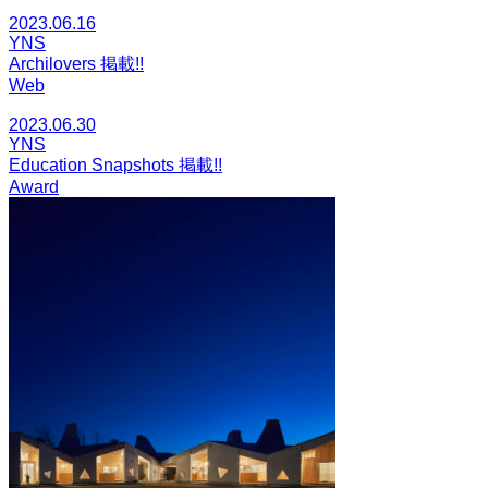
2023.06.16
YNS
Archilovers 掲載!!
Web
2023.06.30
YNS
Education Snapshots 掲載!!
Award