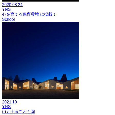
2020.08.24
YNS
心を育てる保育環境 に掲載！
School
2021.10
YNS
山五十嵐こども園